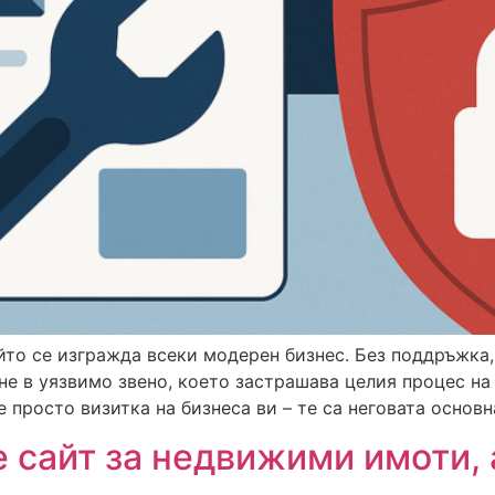
йто се изгражда всеки модерен бизнес. Без поддръжка
е в уязвимо звено, което застрашава целия процес на 
е просто визитка на бизнеса ви – те са неговата основ
 сайт за недвижими имоти, 