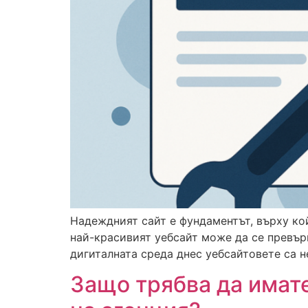
Надеждният сайт е фундаментът, върху ко
най-красивият уебсайт може да се превърн
дигиталната среда днес уебсайтовете са н
Защо трябва да имате