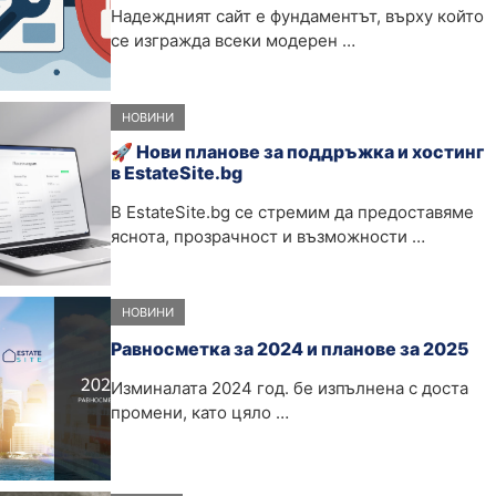
Надеждният сайт е фундаментът, върху който
се изгражда всеки модерен …
НОВИНИ
🚀 Нови планове за поддръжка и хостинг
в EstateSite.bg
В EstateSite.bg се стремим да предоставяме
яснота, прозрачност и възможности …
НОВИНИ
Равносметка за 2024 и планове за 2025
Изминалата 2024 год. бе изпълнена с доста
промени, като цяло …