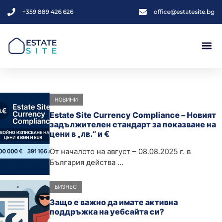
+359 889 426 626
office@estatesite.bg
НОВИНИ
Estate Site Currency Compliance – Новият
задължителен стандарт за показване на
цени в „лв.“ и €
От началото на август – 08.08.2025 г. в
България действа …
БИЗНЕС
Защо е важно да имате активна
поддръжка на уебсайта си?